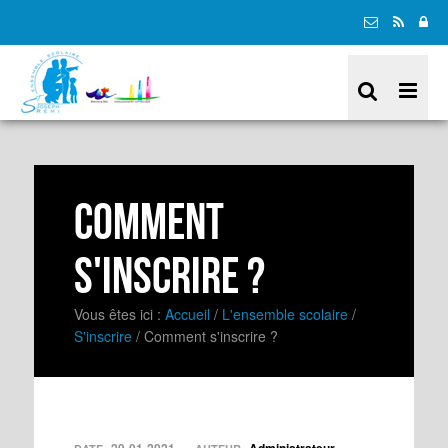
Comment
s'inscrire ?
Vous êtes ici :
Accueil
/
L'ensemble scolaire
/
S'inscrire
/
Comment s'inscrire ?