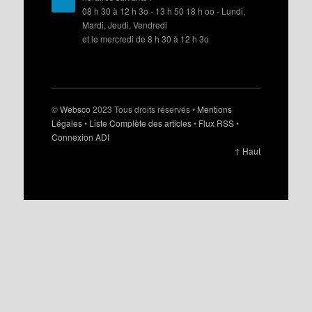
08 h 30 à 12 h 3o - 13 h 50 18 h oo - Lundi,
Mardi, Jeudi, Vendredi
et le mercredi de 8 h 30 à 12 h 3o
©
Websco
2023 Tous droits réservés •
Mentions
Légales
•
Liste Complète des articles
•
Flux RSS
•
Connexion ADI
↑ Haut