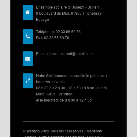
Ensemble scolaire St Joseph - St Rémi,
9 boulevard du Midi, 61800 Tinchebray-
Bocage
Téléphone: 02.33.66.60.76
Fax: 02.33.66.60.76
Email: directionstremi@gmail.com
Notre établissement accueille le public aux
horaires suivants :
08 h 30 à 12 h 3o - 13 h 50 18 h oo - Lundi,
Mardi, Jeudi, Vendredi
et le mercredi de 8 h 30 à 12 h 3o
©
Websco
2023 Tous droits réservés •
Mentions
Légales
•
Liste Complète des articles
•
Flux RSS
•