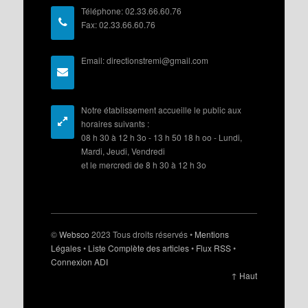
Téléphone: 02.33.66.60.76
Fax: 02.33.66.60.76
Email: directionstremi@gmail.com
Notre établissement accueille le public aux
horaires suivants :
08 h 30 à 12 h 3o - 13 h 50 18 h oo - Lundi,
Mardi, Jeudi, Vendredi
et le mercredi de 8 h 30 à 12 h 3o
©
Websco
2023 Tous droits réservés •
Mentions
Légales
•
Liste Complète des articles
•
Flux RSS
•
Connexion ADI
↑ Haut