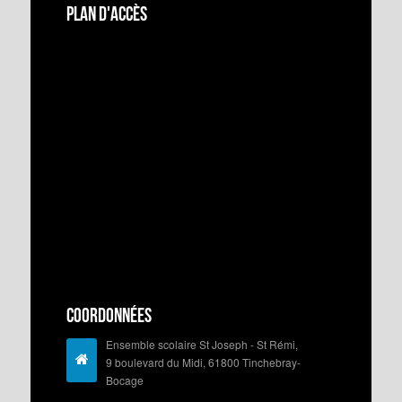
Plan d'accès
Coordonnées
Ensemble scolaire St Joseph - St Rémi,
9 boulevard du Midi, 61800 Tinchebray-
Bocage