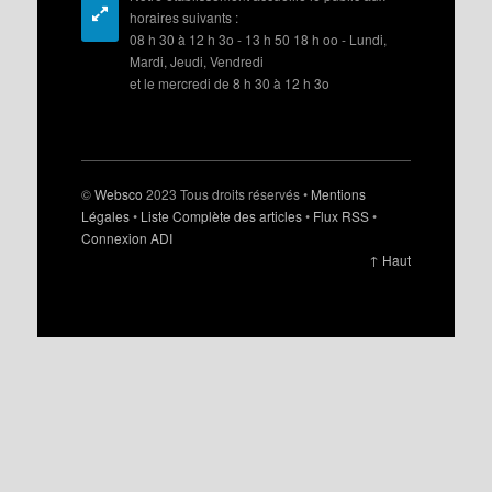
horaires suivants :
08 h 30 à 12 h 3o - 13 h 50 18 h oo - Lundi,
Mardi, Jeudi, Vendredi
et le mercredi de 8 h 30 à 12 h 3o
©
Websco
2023 Tous droits réservés •
Mentions
Légales
•
Liste Complète des articles
•
Flux RSS
•
Connexion ADI
↑ Haut