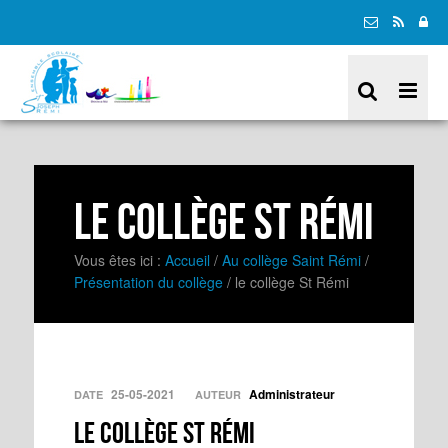
le collège St Rémi
Vous êtes ici :
Accueil
/
Au collège Saint Rémi
/
Présentation du collège
/
le collège St Rémi
25-05-2021
Administrateur
DATE
AUTEUR
le collège St Rémi