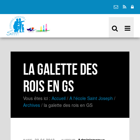
la galette des
rois en GS
Vous êtes ici :
Accueil
/
A l'école Saint Joseph
/
Archives
/
la galette des rois en GS