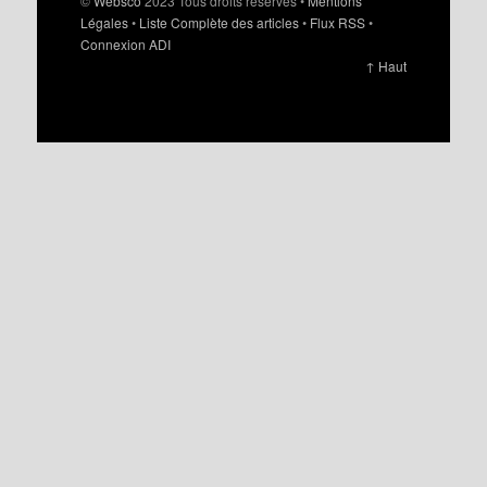
©
Websco
2023 Tous droits réservés •
Mentions
Légales
•
Liste Complète des articles
•
Flux RSS
•
Connexion ADI
↑ Haut