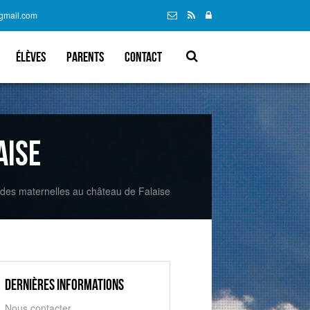
@gmail.com
élèves
parents
Contact
aise
 des maternelles au château de Falaise
Dernières informations
Nous contacter