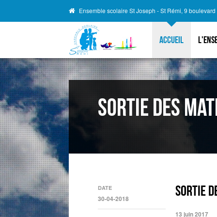
Ensemble scolaire St Joseph - St Rémi, 9 boulevar
Accueil
L'ens
Sortie des mat
Sortie d
DATE
30-04-2018
13 juin 2017