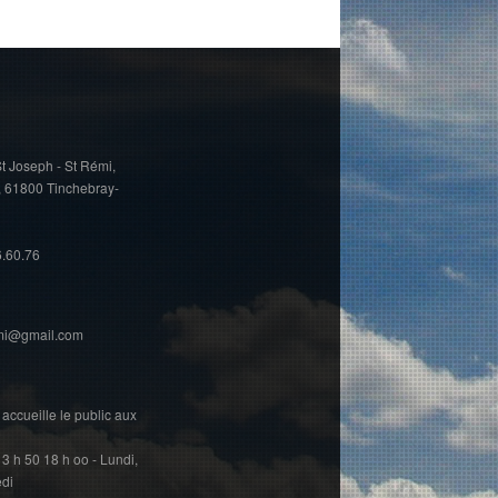
t Joseph - St Rémi,
, 61800 Tinchebray-
6.60.76
emi@gmail.com
accueille le public aux
13 h 50 18 h oo - Lundi,
edi