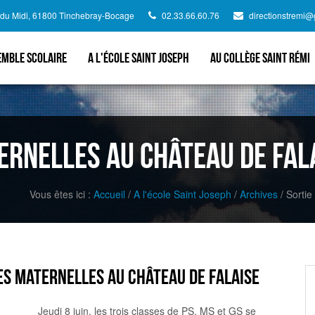
d du Midi, 61800 Tinchebray-Bocage
02.33.66.60.76
directionstremi
emble scolaire
A l'école Saint Joseph
Au collège Saint Rémi
ernelles au château de Fal
Vous êtes ici :
Accueil
/
A l'école Saint Joseph
/
Archives
/
Sortie
es maternelles au château de Falaise
Jeudi 8 juin, les trois classes de PS, MS et GS se