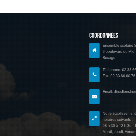
Coordonnées
Ensemble scolaire S
9 boulevard du Midi
Bocage
Téléphone: 02.33.6
Fax: 02.33.66.60.76
Email: directionstr
Notre établissement 
horaires suivants :
08 h 30 à 12 h 3o - 
Mardi, Jeudi, Vendr