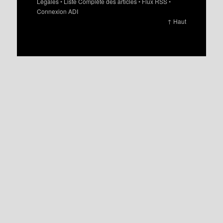
Légales
•
Liste Complète des articles
•
Flux RSS
•
Connexion ADI
↑ Haut