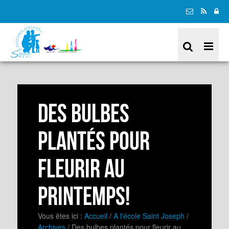
Des bulbes
plantés pour
fleurir au
printemps!
Vous êtes ici :
Accueil
/
A l'école Saint Joseph
/
Archives
/
Des bulbes plantés pour fleurir au