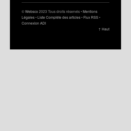
©
Websco
2023 Tous droits réservés •
Mentions
Légales
•
Liste Complète des articles
•
Flux RSS
•
Connexion ADI
↑ Haut