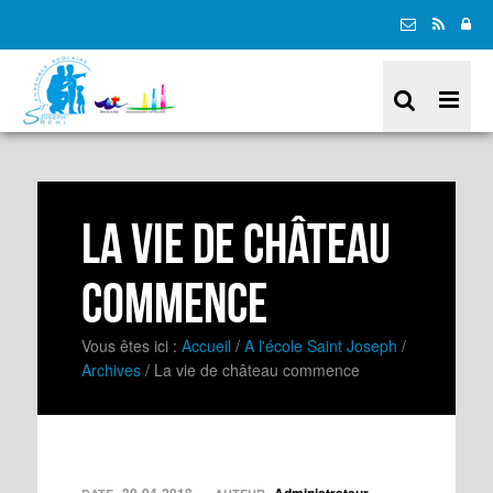
La vie de château
commence
Vous êtes ici :
Accueil
/
A l'école Saint Joseph
/
Archives
/
La vie de château commence