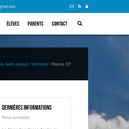
@gmail.com
élèves
parents
Contact
ole Saint Joseph
/
Archives
/
Piscine CP
Dernières informations
Nous contacter