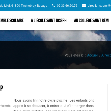
d du Midi, 61800 Tinchebray-Bocage
02.33.66.60.76
directionstremi
emble scolaire
A l'école Saint Joseph
Au collège Saint Rémi
Vous êtes ici :
Accueil
/
A l'éc
CP
Nous avons fini notre cycle piscine. Les enfants ont
appris à se déplacer, à entrer et à s'immerger dans
 fermés