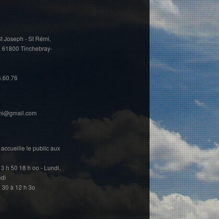
t Joseph - St Rémi,
, 61800 Tinchebray-
6.60.76
emi@gmail.com
accueille le public aux
13 h 50 18 h oo - Lundi,
edi
h 30 à 12 h 3o