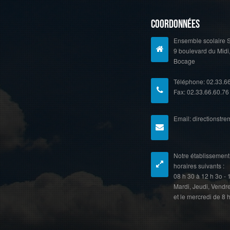
Coordonnées
Ensemble scolaire S
9 boulevard du Midi
Bocage
Téléphone: 02.33.6
Fax: 02.33.66.60.76
Email: directionstr
Notre établissement 
horaires suivants :
08 h 30 à 12 h 3o - 
Mardi, Jeudi, Vendr
et le mercredi de 8 