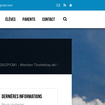
@gmail.com
élèves
parents
Contact
S/CP/CM1 : Attention Tinchebray-ski !
Dernières informations
Nous contacter