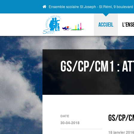
Ensemble scolaire St Joseph - St Rémi, 9 boulevar
Accueil
L'ens
GS/CP/CM1 : At
GS/CP/CM
DATE
30-04-2018
18 janvier 201