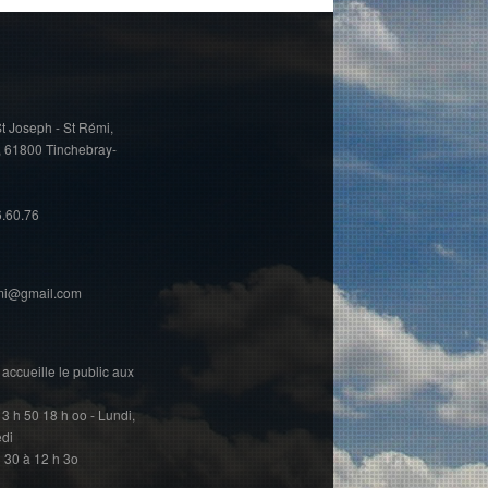
t Joseph - St Rémi,
, 61800 Tinchebray-
6.60.76
emi@gmail.com
accueille le public aux
13 h 50 18 h oo - Lundi,
edi
h 30 à 12 h 3o