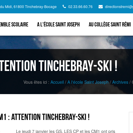
d du Midi, 61800 Tinchebray-Bocage
02.33.66.60.76
directionstremi
emble scolaire
A l'école Saint Joseph
Au collège Saint Rémi
tention Tinchebray-ski !
Vous êtes ici :
Accueil
/
A l'école Saint Joseph
/
Archives
/
G
1 : Attention Tinchebray-ski !
Le jeudi 7 janvier les GS, LES CP et les CM1 ont pris
6