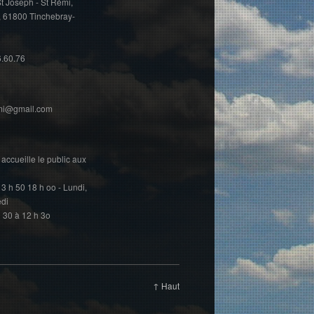
t Joseph - St Rémi,
, 61800 Tinchebray-
6.60.76
emi@gmail.com
accueille le public aux
13 h 50 18 h oo - Lundi,
edi
h 30 à 12 h 3o
↑ Haut