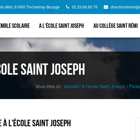
d du Midi, 61800 Tinchebray-Bocage
02.33.66.60.76
directionstremi
emble scolaire
A l'école Saint Joseph
Au collège Saint Rémi
cole Saint Joseph
Vous êtes ici :
Accueil
/
A l'école Saint Joseph
/
Péda
e à l'école Saint Joseph