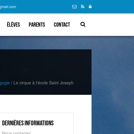
@gmail.com
élèves
parents
Contact
gogie
/
Le cirque à l'école Saint Joseph
Dernières informations
Nous contacter