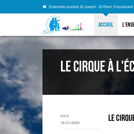
Ensemble scolaire St Joseph - St Rémi, 9 boulevar
Accueil
L'ens
Le cirque à l'é
Le cirqu
DATE
18-01-2020