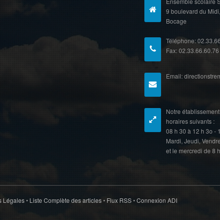
Ensemble scolaire S
9 boulevard du Midi
Bocage
Téléphone: 02.33.6
Fax: 02.33.66.60.76
Email: directionstr
Notre établissement 
horaires suivants :
08 h 30 à 12 h 3o - 
Mardi, Jeudi, Vendr
et le mercredi de 8 
s Légales
•
Liste Complète des articles
•
Flux RSS
•
Connexion ADI