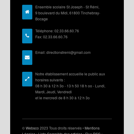
Ensemble scolaire St Joseph - St Rémi,
9 boulevard du Midi, 61800 Tinchebray-
Bocage
Téléphone: 02.33.66.60.76
Fax: 02.33.66.60.76
Email: directionstremi@gmail.com
Notre établissement accueille le public aux
horaires suivants :
08 h 30 à 12 h 3o - 13 h 50 18 h oo - Lundi,
Mardi, Jeudi, Vendredi
et le mercredi de 8 h 30 à 12 h 3o
©
Websco
2023 Tous droits réservés •
Mentions
Légales
•
Liste Complète des articles
•
Flux RSS
•